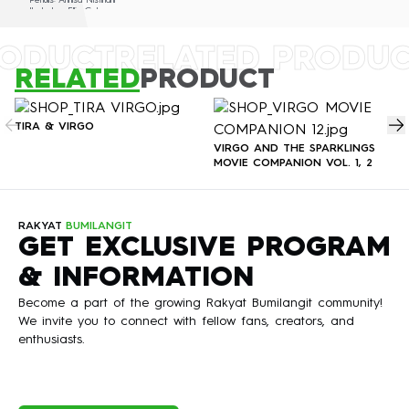
Penulis: Annisa Nisfihani
Ilustrator: Ellie Goh
Editor: Ditta Amelia, Is Yuniarto
RODUCT
RELATED PRODU
RELATED
PRODUCT
TIRA & VIRGO
VIRGO AND THE SPARKLINGS
MOVIE COMPANION VOL. 1, 2
RAKYAT
BUMILANGIT
GET EXCLUSIVE PROGRAM
& INFORMATION
Become a part of the growing Rakyat Bumilangit community!
We invite you to connect with fellow fans, creators, and
enthusiasts.