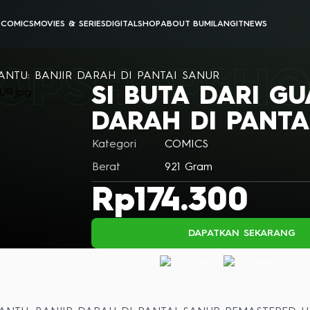
E
COMICS
MOVIES & SERIES
DIGITAL
SHOP
ABOUT BUMILANGIT
NEWS
BUMILANGIT CINEMATIC UNIVERSE
BUMILANGIT DIGITAL
OP
SHOP
SHO
ANIMATION
PODCAST & VIDEOS
ANTU: BANJIR DARAH DI PANTAI SANUR
SI BUTA DARI GU
ALL MOVIES & SERIES
ALL DIGITAL PRODUCTS
DARAH DI PANTA
Kategori
COMICS
Berat
921
Gram
Rp174.300
DAPATKAN SEKARANG
Dapatkan Di: