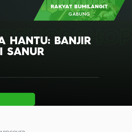
RAKYAT BUMILANGIT
GABUNG
P
SHOP
SHO
A HANTU: BANJIR
I SANUR
RAKYAT
BUMILANGIT
DAPATKAN INFORMASI &
PROGRAM EKSKLUSIF
Jadilah bagian dari komunitas Rakyat
Bumilangit yang terus berkembang! Kami
mengundang Anda untuk terhubung
dengan sesama penggemar, kreator, dan
penggemar.
GABUNG