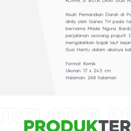
KOMIK SI BUTA DARI GUA 
Kisah Pemandian Darah di Pa
dirilis oleh Ganes TH pada t
bernama Made Ngura. Barda 
perjalanan seorang prajurit
mengalahkan bajak laut keja
Gua Hantu dalam aksinya kali
Format Komik:
Ukuran: 17 x 24.5 cm
Halaman: 268 halaman
Warna: hitam & putih
Penulis: Ganes TH
Ilustrator: Ganes TH
Remaster: Erwin Prima Arya
T
RELATED P
Desain terbitan: Rizqy R. Mo
Editor: Andy Wijaya
PRODUK
TER
Supervisi: Is Yuniarto & Gien