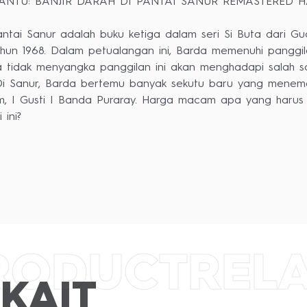
HANTU: BANJIR DARAH DI PANTAI SANUR REMASTERED 
ntai Sanur adalah buku ketiga dalam seri Si Buta dari Gu
ahun 1968. Dalam petualangan ini, Barda memenuhi panggil
tidak menyangka panggilan ini akan menghadapi salah sa
. Di Sanur, Barda bertemu banyak sekutu baru yang menem
m, I Gusti I Banda Puraray. Harga macam apa yang harus d
 ini?
RODUCT
REL
smarth
KAIT
ardy Santosa