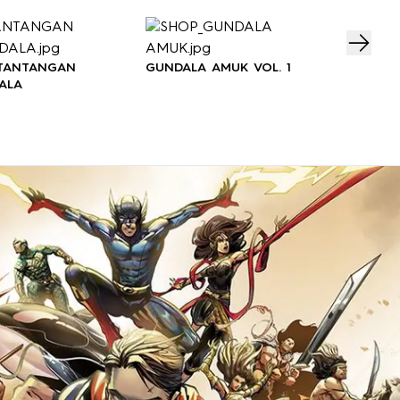
GUND
 TANTANGAN
GUNDALA AMUK VOL. 1
ALA