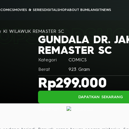
E
COMICS
MOVIES & SERIES
DIGITAL
SHOP
ABOUT BUMILANGIT
NEWS
BUMILANGIT CINEMATIC UNIVERSE
BUMILANGIT DIGITAL
OP
SHOP
SHO
ANIMATION
PODCAST & VIDEOS
& KI WILAWUK REMASTER SC
GUNDALA DR. JA
ALL MOVIES & SERIES
ALL DIGITAL PRODUCTS
REMASTER SC
Kategori
COMICS
Berat
923
Gram
Rp299.000
DAPATKAN SEKARANG
Dapatkan Di: