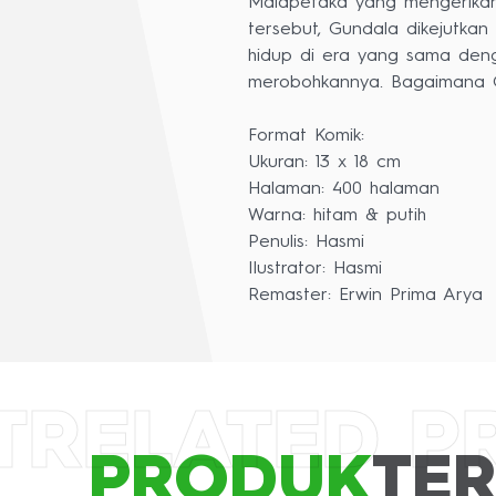
Malapetaka yang mengerikan 
tersebut, Gundala dikejutka
hidup di era yang sama den
merobohkannya. Bagaimana G
Format Komik:
Ukuran: 13 x 18 cm
Halaman: 400 halaman
Warna: hitam & putih
Penulis: Hasmi
Ilustrator: Hasmi
Remaster: Erwin Prima Arya
Layout & Desain Ulang Sampu
Editor: Andy Wijaya
Supervisi: Is Yuniarto dan G
T
RELATED P
PRODUK
TER