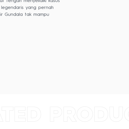
t tengah menyelidiki kasus
m legendaris yang pernah
tir Gundala tak mampu
ATED PRODU