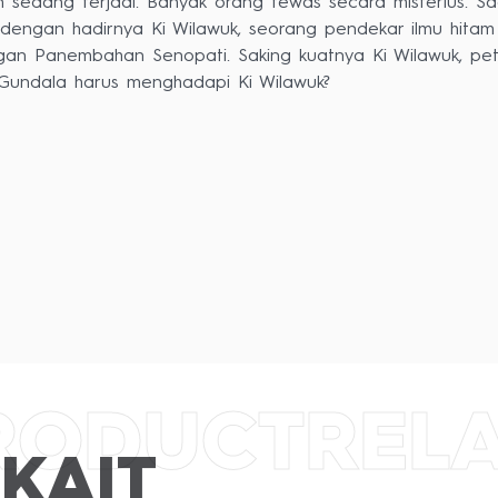
sedang terjadi. Banyak orang tewas secara misterius. Saa
n dengan hadirnya Ki Wilawuk, seorang pendekar ilmu hita
gan Panembahan Senopati. Saking kuatnya Ki Wilawuk, pe
undala harus menghadapi Ki Wilawuk?
l : Erwin Prima Arya
ienardy Santosa
RODUCT
REL
KAIT