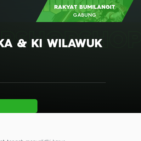
RAKYAT BUMILANGIT
GABUNG
P
SHOP
SHO
KA & KI WILAWUK
RAKYAT
BUMILANGIT
DAPATKAN INFORMASI &
PROGRAM EKSKLUSIF
Jadilah bagian dari komunitas Rakyat
Bumilangit yang terus berkembang! Kami
mengundang Anda untuk terhubung
dengan sesama penggemar, kreator, dan
penggemar.
GABUNG