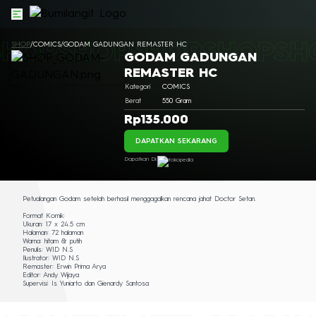
SHOP
SHOP
/
COMICS
SHOP
/
GODAM GADUNGAN REMASTER HC
SHOP
SHOP
SH
GODAM GADUNGAN
REMASTER HC
Kategori
COMICS
Berat
550
Gram
Rp135.000
DAPATKAN SEKARANG
Dapatkan Di:
Petualangan Godam setelah berhasil menggagalkan rencana jahat Doctor Setan.
Format Komik:
Ukuran: 17 x 24.5 cm
Halaman: 72 halaman
Warna: hitam & putih
Penulis: WID N.S
Ilustrator: WID N.S
Remaster: Erwin Prima Arya
Editor: Andy Wijaya
Supervisi: Is Yuniarto dan Gienardy Santosa