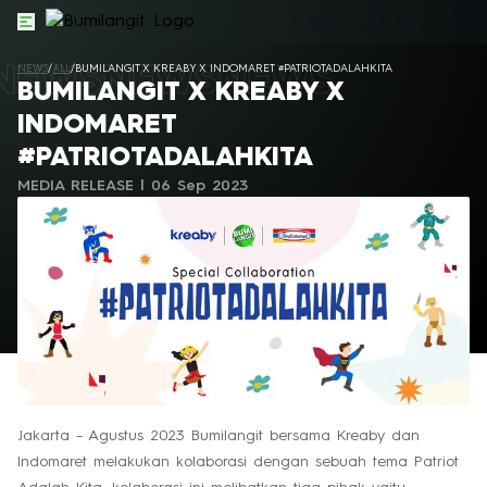
NEWS
NEWS
/
ALL
/
BUMILANGIT X KREABY X INDOMARET #PATRIOTADALAHKITA
NEWS
NEWS
BUMILANGIT X KREABY X
INDOMARET
#PATRIOTADALAHKITA
MEDIA RELEASE | 06 Sep 2023
Jakarta – Agustus 2023 Bumilangit bersama Kreaby dan
Indomaret melakukan kolaborasi dengan sebuah tema Patriot