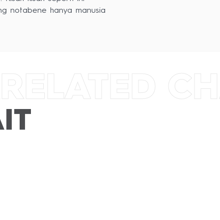
ang notabene hanya manusia
RELATED C
IT