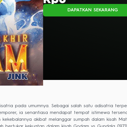
Rp0
DAPATKAN SEKARANG
isatria pada umumnya. Sebagai salah satu adisatria ter
temporer, ia senantiasa mendapat tempat istimewa tersend
 kekebalannya akibat melanggar sumpah dalam kisah Mata S
h bertukar kekuatan dalam kisah Godam vs Gundala (1971). 