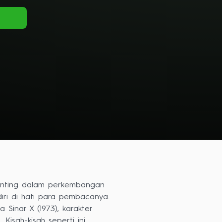
penting dalam perkembangan
iri di hati para pembacanya.
inar X (1973), karakter
Kisah-kisah seperti ini