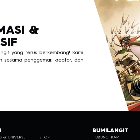
MASI &
SIF
langit yang terus berkembang! Kami
 sesama penggemar, kreator, dan
H
BUMILANGIT
S & UNIVERSE
SHOP
HUBUNGI KAMI