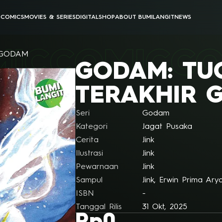
E
COMICS
MOVIES & SERIES
DIGITAL
SHOP
ABOUT BUMILANGIT
NEWS
BUMILANGIT CINEMATIC UNIVERSE
BUMILANGIT DIGITAL
MIC
COMIC
CO
ANIMATION
PODCAST & VIDEOS
 GODAM
GODAM: TU
ALL MOVIES & SERIES
ALL DIGITAL PRODUCTS
TERAKHIR 
Seri
Godam
Kategori
Jagat Pusaka
Cerita
Jink
Ilustrasi
Jink
Pewarnaan
Jink
Sampul
Jink, Erwin Prima Ary
ISBN
-
Tanggal Rilis
31 Okt, 2025