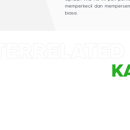
memperkecil dan mempersemp
biasa.
TER
RELATED
K