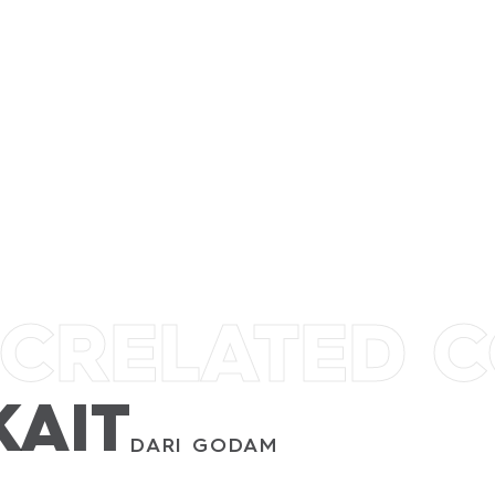
AQUANUS
GODAM
DHANUS
AWANG
IC
RELATED 
KAIT
DARI GODAM