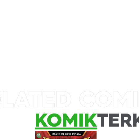
ELATED COM
KOMIK
TER