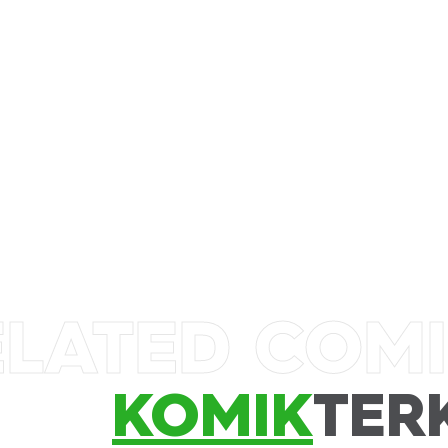
ELATED COM
KOMIK
TER