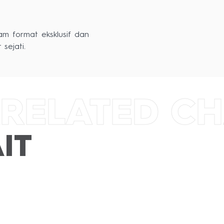
lam format eksklusif dan
RELATED C
IT