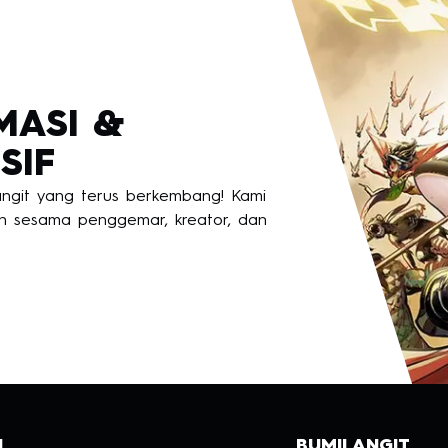
MASI &
SIF
langit yang terus berkembang! Kami
 sesama penggemar, kreator, dan
H
BUMILANGIT