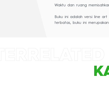
Waktu dan ruang memisahka
Buku ini adalah versi line ar
TER
RELATED
K