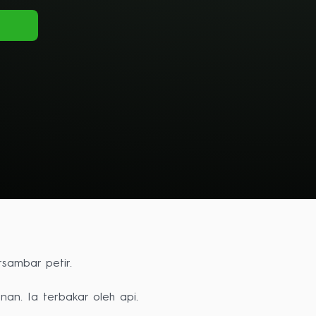
sambar petir.
an. Ia terbakar oleh api.