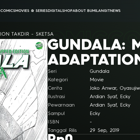
E
COMICS
MOVIES & SERIES
DIGITAL
SHOP
ABOUT BUMILANGIT
NEWS
BUMILANGIT CINEMATIC UNIVERSE
BUMILANGIT DIGITAL
MIC
COMIC
CO
ANIMATION
PODCAST & VIDEOS
ION TAKDIR - SKETSA
GUNDALA: 
ALL MOVIES & SERIES
ALL DIGITAL PRODUCTS
ADAPTATION
SKETSA
Seri
Gundala
Kategori
Movie
Cerita
Joko Anwar, Oyasuji
Ilustrasi
Ardian Syaf, Ecky
Pewarnaan
Ardian Syaf, Ecky
Sampul
Ecky
ISBN
-
Tanggal Rilis
29 Sep, 2019